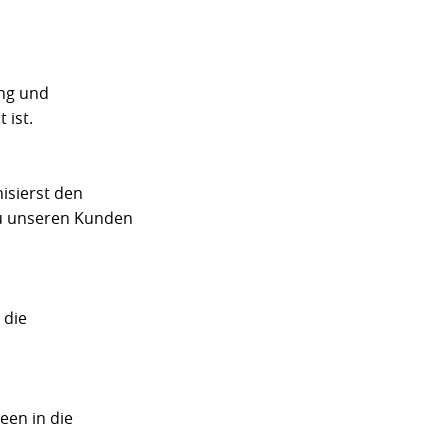
ung und
 ist.
isierst den
zu unseren Kunden
 die
een in die