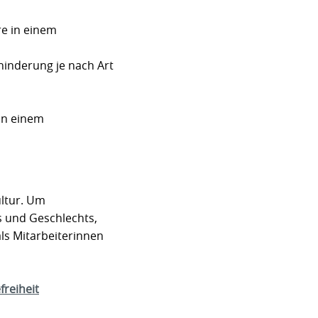
e in einem
inderung je nach Art
in einem
ultur. Um
s und Geschlechts,
als Mitarbeiterinnen
freiheit