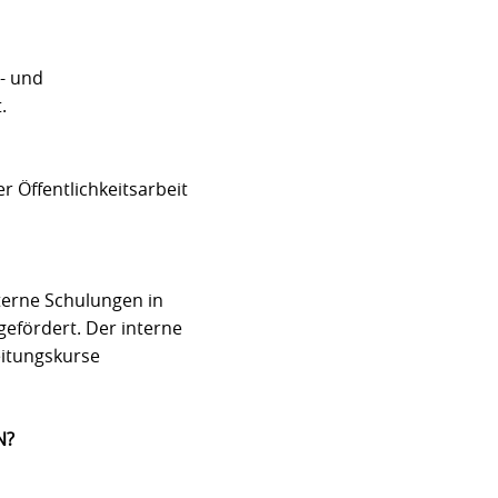
n- und
.
r Öffentlichkeitsarbeit
terne Schulungen in
efördert. Der interne
eitungskurse
N?