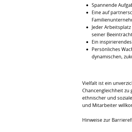
Spannende Aufgab
Eine auf partners
Familienunterne
Jeder Arbeitsplat
seiner Beeinträcht
Ein inspirierende
Persönliches Wach
dynamischen, zuku
Vielfalt ist ein unver
Chancengleichheit zu 
ethnischer und soziale
und Mitarbeiter will
Hinweise zur Barrieref