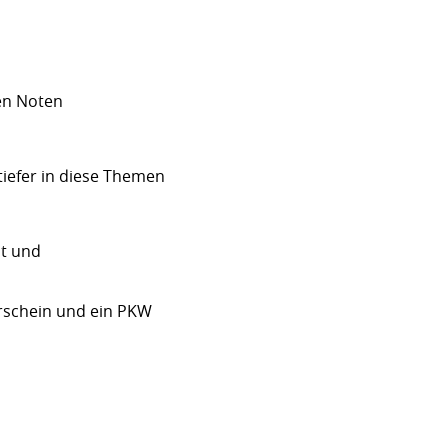
en Noten
tiefer in diese Themen
it und
erschein und ein PKW