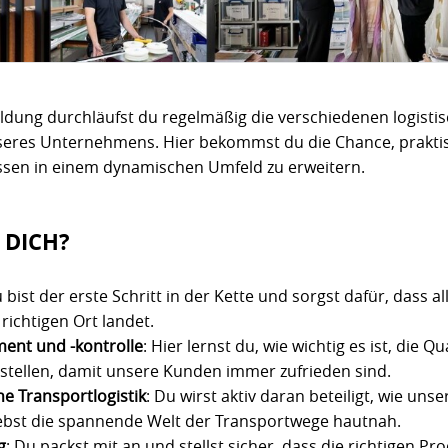
dung durchläufst du regelmäßig die verschiedenen logisti
seres Unternehmens. Hier bekommst du die Chance, prakti
sen in einem dynamischen Umfeld zu erweitern.
 DICH?
u bist der erste Schritt in der Kette und sorgst dafür, dass a
ichtigen Ort landet.
ent und -kontrolle
: Hier lernst du, wie wichtig es ist, die Q
stellen, damit unsere Kunden immer zufrieden sind.
ne Transportlogistik
: Du wirst aktiv daran beteiligt, wie un
ebst die spannende Welt der Transportwege hautnah.
g
: Du packst mit an und stellst sicher, dass die richtigen Pr