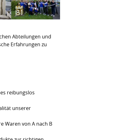
schen Abteilungen und
sche Erfahrungen zu
lles reibungslos
ualität unserer
sere Waren von A nach B
odukte zur richtigen