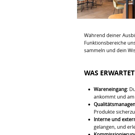
Während deiner Ausbil
Funktionsbereiche un
sammeln und dein Wis
WAS ERWARTET
Wareneingang
: D
ankommt und am r
Qualitätsmanagem
Produkte sicherzu
Interne und exter
gelangen, und erl
Kommissionierun