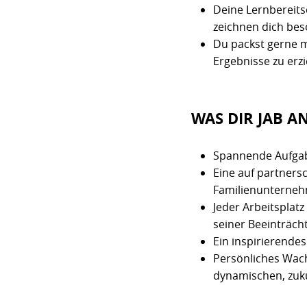
Deine Lernbereitsc
zeichnen dich bes
Du packst gerne m
Ergebnisse zu erzi
WAS DIR JAB A
Spannende Aufgab
Eine auf partners
Familienunterne
Jeder Arbeitsplat
seiner Beeinträcht
Ein inspirierendes
Persönliches Wach
dynamischen, zuku