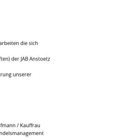
rbeiten die sich
ten) der JAB Anstoetz
erung unserer
ufmann / Kauffrau
andelsmanagement