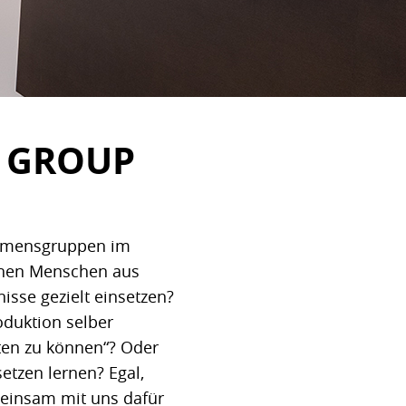
Z GROUP
nehmensgruppen im
ichen Menschen aus
sse gezielt einsetzen?
oduktion selber
lten zu können“? Oder
etzen lernen? Egal,
meinsam mit uns dafür