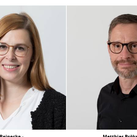
Reinecke -
Matthias Brök