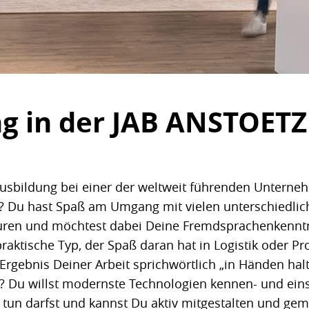
ng in der JAB ANSTOET
 Ausbildung bei einer der weltweit führenden Unter
gn? Du hast Spaß am Umgang mit vielen unterschiedl
uren und möchtest dabei Deine Fremdsprachenkenntni
raktische Typ, der Spaß daran hat in Logistik oder Pr
Ergebnis Deiner Arbeit sprichwörtlich „in Händen ha
IT? Du willst modernste Technologien kennen- und eins
 tun darfst und kannst Du aktiv mitgestalten und ge