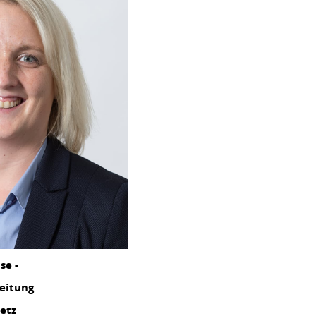
se -
eitung
etz