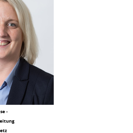
se -
eitung
etz