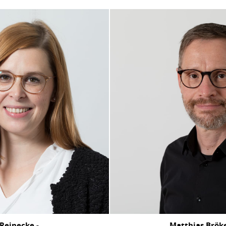
Reinecke -
Matthias Brök