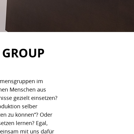
Z GROUP
nehmensgruppen im
ichen Menschen aus
sse gezielt einsetzen?
oduktion selber
lten zu können“? Oder
etzen lernen? Egal,
meinsam mit uns dafür