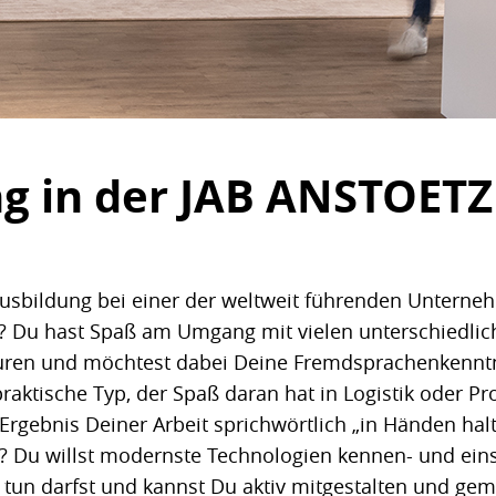
ng in der JAB ANSTOET
 Ausbildung bei einer der weltweit führenden Unter
gn? Du hast Spaß am Umgang mit vielen unterschiedl
uren und möchtest dabei Deine Fremdsprachenkenntni
raktische Typ, der Spaß daran hat in Logistik oder Pr
Ergebnis Deiner Arbeit sprichwörtlich „in Händen ha
IT? Du willst modernste Technologien kennen- und eins
 tun darfst und kannst Du aktiv mitgestalten und ge