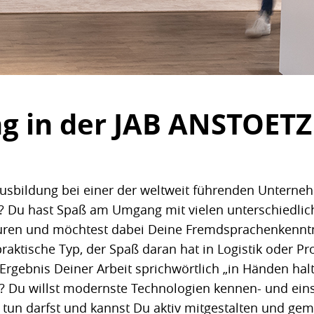
ng in der JAB ANSTOET
 Ausbildung bei einer der weltweit führenden Unter
gn? Du hast Spaß am Umgang mit vielen unterschiedl
uren und möchtest dabei Deine Fremdsprachenkenntni
raktische Typ, der Spaß daran hat in Logistik oder Pr
Ergebnis Deiner Arbeit sprichwörtlich „in Händen ha
IT? Du willst modernste Technologien kennen- und eins
 tun darfst und kannst Du aktiv mitgestalten und ge