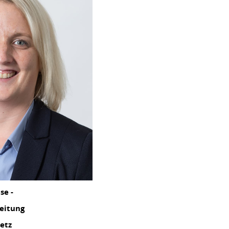
se -
eitung
etz