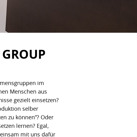
Z GROUP
nehmensgruppen im
ichen Menschen aus
sse gezielt einsetzen?
oduktion selber
lten zu können“? Oder
etzen lernen? Egal,
meinsam mit uns dafür