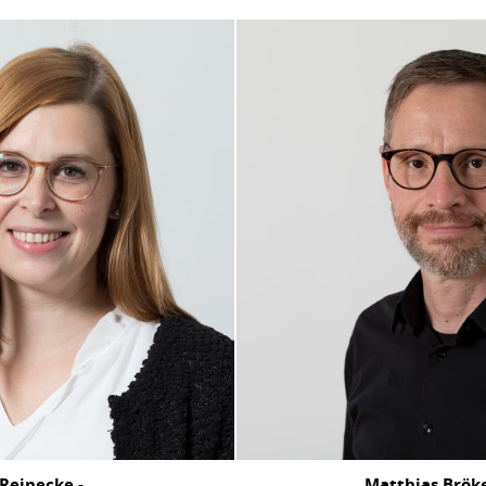
Reinecke -
Matthias Brök