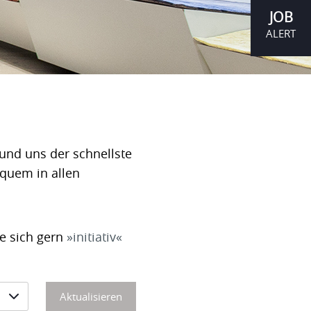
JOB
ALERT
und uns der schnellste
equem in allen
ie sich gern
initiativ
Aktualisieren