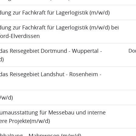
dung zur Fachkraft für Lagerlogistik (m/w/d)
ung zur Fachkraft für Lagerlogistik (m/w/d) bei
ord-Elverdissen
das Reisegebiet Dortmund - Wuppertal -
Do
d)
das Reisegebiet Landshut - Rosenheim -
m/w/d)
umausstattung für Messebau und interne
re Projekte(m/w/d)
uchhaltung – Mahnwesen (m/w/d)