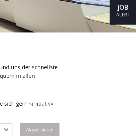
JOB
ALERT
und uns der schnellste
equem in allen
ie sich gern
initiativ
Aktualisieren