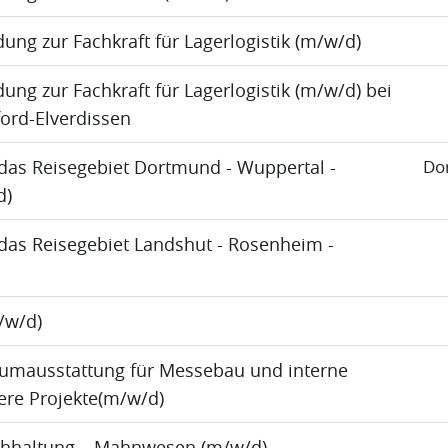
dung zur Fachkraft für Lagerlogistik (m/w/d)
ung zur Fachkraft für Lagerlogistik (m/w/d) bei
ord-Elverdissen
das Reisegebiet Dortmund - Wuppertal -
Do
d)
das Reisegebiet Landshut - Rosenheim -
m/w/d)
umausstattung für Messebau und interne
re Projekte(m/w/d)
uchhaltung – Mahnwesen (m/w/d)