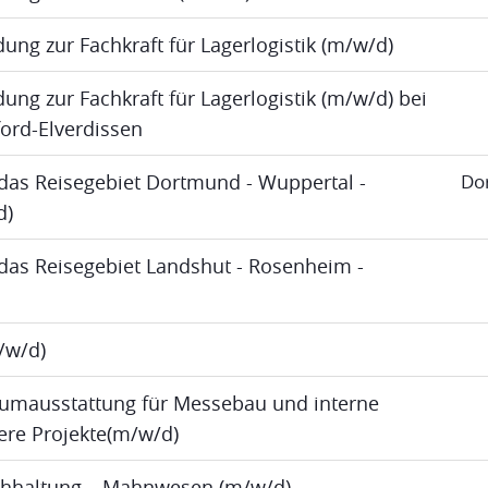
dung zur Fachkraft für Lagerlogistik (m/w/d)
ung zur Fachkraft für Lagerlogistik (m/w/d) bei
ord-Elverdissen
das Reisegebiet Dortmund - Wuppertal -
Do
d)
das Reisegebiet Landshut - Rosenheim -
m/w/d)
umausstattung für Messebau und interne
re Projekte(m/w/d)
uchhaltung – Mahnwesen (m/w/d)