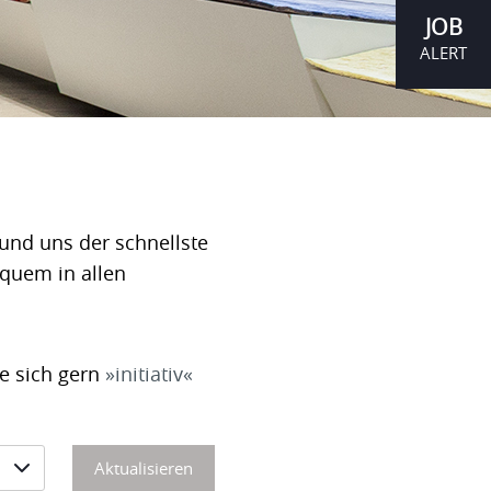
JOB
ALERT
und uns der schnellste
equem in allen
ie sich gern
initiativ
Aktualisieren