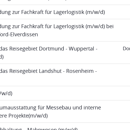
dung zur Fachkraft für Lagerlogistik (m/w/d)
ung zur Fachkraft für Lagerlogistik (m/w/d) bei
ord-Elverdissen
das Reisegebiet Dortmund - Wuppertal -
Do
d)
das Reisegebiet Landshut - Rosenheim -
m/w/d)
umausstattung für Messebau und interne
re Projekte(m/w/d)
uchhaltung – Mahnwesen (m/w/d)