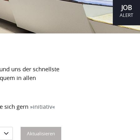
JOB
ALERT
und uns der schnellste
equem in allen
ie sich gern
initiativ
Aktualisieren