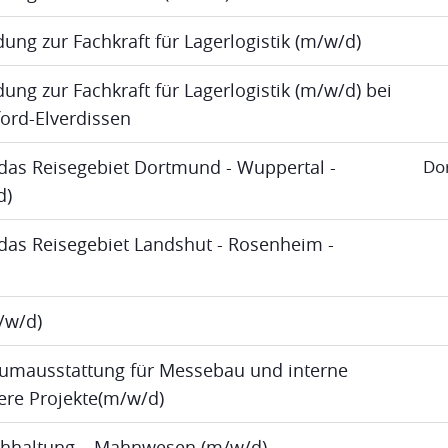
dung zur Fachkraft für Lagerlogistik (m/w/d)
ung zur Fachkraft für Lagerlogistik (m/w/d) bei
ord-Elverdissen
das Reisegebiet Dortmund - Wuppertal -
Do
d)
das Reisegebiet Landshut - Rosenheim -
m/w/d)
umausstattung für Messebau und interne
re Projekte(m/w/d)
uchhaltung – Mahnwesen (m/w/d)