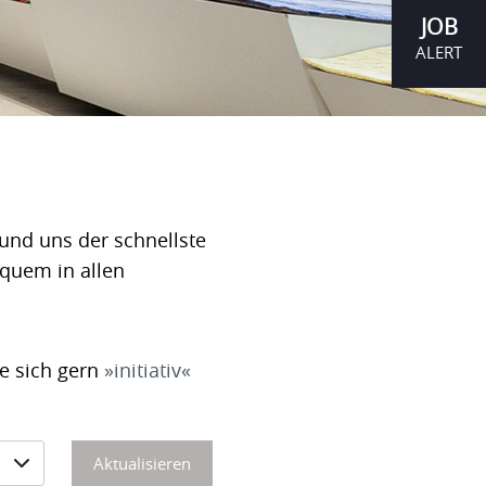
JOB
ALERT
und uns der schnellste
equem in allen
ie sich gern
initiativ
Aktualisieren