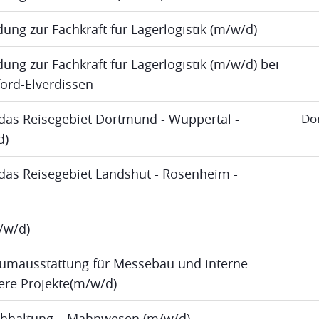
dung zur Fachkraft für Lagerlogistik (m/w/d)
ung zur Fachkraft für Lagerlogistik (m/w/d) bei
ord-Elverdissen
das Reisegebiet Dortmund - Wuppertal -
Do
d)
das Reisegebiet Landshut - Rosenheim -
m/w/d)
umausstattung für Messebau und interne
re Projekte(m/w/d)
uchhaltung – Mahnwesen (m/w/d)