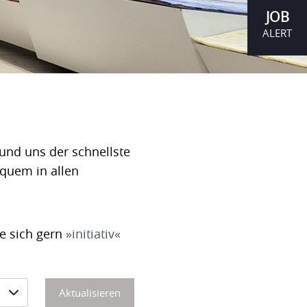
JOB
ALERT
und uns der schnellste
equem in allen
ie sich gern
initiativ
Aktualisieren