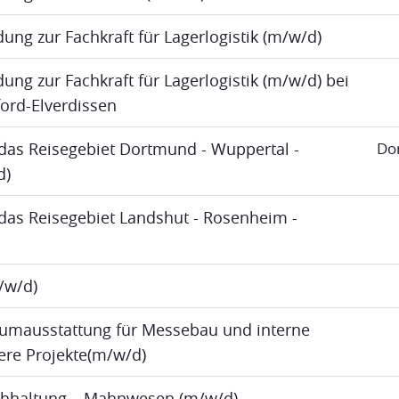
dung zur Fachkraft für Lagerlogistik (m/w/d)
ung zur Fachkraft für Lagerlogistik (m/w/d) bei
ord-Elverdissen
das Reisegebiet Dortmund - Wuppertal -
Do
d)
das Reisegebiet Landshut - Rosenheim -
m/w/d)
umausstattung für Messebau und interne
re Projekte(m/w/d)
uchhaltung – Mahnwesen (m/w/d)