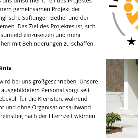
s uns umso mehr, Teil des Projektes
 einem gemeinsamen Projekt der
nghsche Stiftungen Bethel und der
men. Das Ziel des Projektes ist, sich
eitsumfeld einzusetzen und mehr
chen mit Behinderungen zu schaffen.
inis
 wird bei uns großgeschrieben. Unsere
t ausgebildetem Personal sorgt seit
ebevoll für die Kleinsten, während
annt und ohne Organisationsaufwand
einstieg nach der Elternzeit widmen