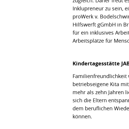
zugleich. Daher freut e
Inklupreneur zu sein,
proWerk v. Bodelschwi
Hilfswerft gGmbH in Bre
für ein inklusives Arb
Arbeitsplätze für Mens
Kindertagesstätte JAB
Familienfreundlichkeit
betriebseigene Kita mi
mehr als zehn Jahren li
sich die Eltern entsp
dem beruflichen Wieder
können.