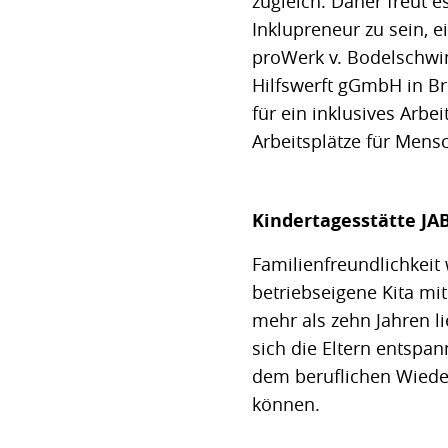
zugleich. Daher freut e
Inklupreneur zu sein,
proWerk v. Bodelschwi
Hilfswerft gGmbH in Bre
für ein inklusives Arb
Arbeitsplätze für Mens
Kindertagesstätte JAB
Familienfreundlichkeit
betriebseigene Kita mi
mehr als zehn Jahren li
sich die Eltern entsp
dem beruflichen Wieder
können.