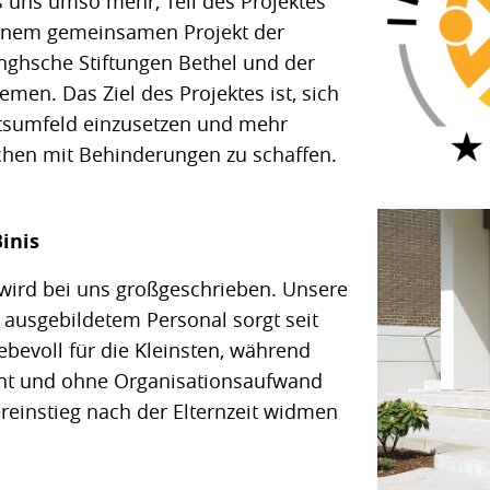
s uns umso mehr, Teil des Projektes
 einem gemeinsamen Projekt der
nghsche Stiftungen Bethel und der
men. Das Ziel des Projektes ist, sich
eitsumfeld einzusetzen und mehr
chen mit Behinderungen zu schaffen.
inis
 wird bei uns großgeschrieben. Unsere
t ausgebildetem Personal sorgt seit
ebevoll für die Kleinsten, während
annt und ohne Organisationsaufwand
einstieg nach der Elternzeit widmen