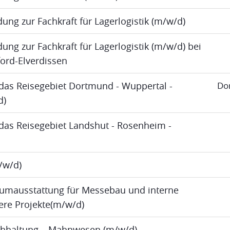
dung zur Fachkraft für Lagerlogistik (m/w/d)
ung zur Fachkraft für Lagerlogistik (m/w/d) bei
ord-Elverdissen
das Reisegebiet Dortmund - Wuppertal -
Do
d)
das Reisegebiet Landshut - Rosenheim -
m/w/d)
umausstattung für Messebau und interne
re Projekte(m/w/d)
uchhaltung – Mahnwesen (m/w/d)