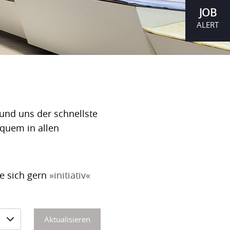
JOB
ALERT
und uns der schnellste
equem in allen
ie sich gern
initiativ
Aktualisieren