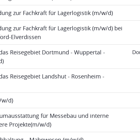
dung zur Fachkraft für Lagerlogistik (m/w/d)
ung zur Fachkraft für Lagerlogistik (m/w/d) bei
ord-Elverdissen
das Reisegebiet Dortmund - Wuppertal -
Do
d)
das Reisegebiet Landshut - Rosenheim -
m/w/d)
umausstattung für Messebau und interne
re Projekte(m/w/d)
uchhaltung – Mahnwesen (m/w/d)