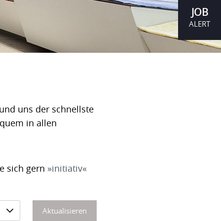
JOB
ALERT
und uns der schnellste
equem in allen
ie sich gern
initiativ
Aktualisieren