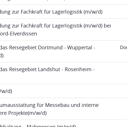
dung zur Fachkraft für Lagerlogistik (m/w/d)
ung zur Fachkraft für Lagerlogistik (m/w/d) bei
ord-Elverdissen
das Reisegebiet Dortmund - Wuppertal -
Do
d)
das Reisegebiet Landshut - Rosenheim -
m/w/d)
umausstattung für Messebau und interne
re Projekte(m/w/d)
uchhaltung – Mahnwesen (m/w/d)