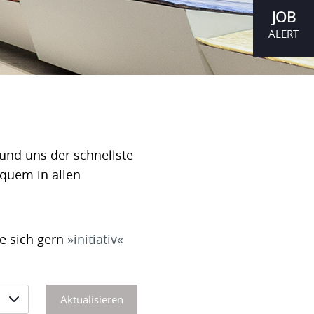
JOB
ALERT
und uns der schnellste
equem in allen
ie sich gern
initiativ
Aktualisieren